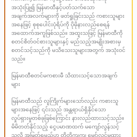
အသုံးပြု၍ မြန်မာထီနှင့်ပတ်သက်သော
အချက်အလက်များကို ဖတ်ရှုခြင်းသည် ကစားသူများ
အနေဖြင့် စုစုပေါင်းပုံရိပ်ကို ပိုမိုနားလည်စေရန်
အထောက်အကူဖြစ်သည်။ အထူးသဖြင့် မြန်မာထီကို
စတင်စိတ်ဝင်စားသူများနှင့် မည်သည့်အမျိုးအစားမှ
စတင်သင့်သည်ကို မသိသေးသူများအတွက် အသုံးဝင်
သည်။
မြန်မာထီစတင်မကစားမီ သိထားသင့်သောအချက်
များ
မြန်မာထီသည် လူကြိုက်များသော်လည်း ကစားသူ
များအနေဖြင့် ၎င်းသည် အန္တရာယ်ရှိနိုင်သော
လှုပ်ရှားမှုတစ်ခုဖြစ်ကြောင်း နားလည်ထားသင့်သည်။
မိမိတတ်နိုင်သည့် ငွေပမာဏထက် မကျော်လွန်သင့်
သလို အမြတ်ရမည်ဟု တိတိကျကျ မျှော်လင့်မထား