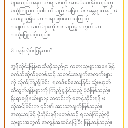
များသည် အနာဂတ်ရလဒ်ကို အာမခံပေးနိုင်သည်ဟု
မယုံကြည်သင့်ပါ။ ထီသည် အမြဲတမ်း အန္တရာယ်နှင့် မ
သေချာမှုရှိသော အရာဖြစ်သောကြောင့်
အချက်အလက်များကို နားလည်မှုအတွက်သာ
အသုံးပြုသင့်သည်။
3. အွန်လိုင်းမြန်မာထီ
အွန်လိုင်းမြန်မာထီဆိုသည်မှာ ကစားသူများအနေဖြင့်
ဝက်ဘ်ဆိုက်မှတစ်ဆင့် သတင်းအချက်အလက်များ
ကို လိုက်ကြည့်ခြင်း၊ ရလဒ်စစ်ဆေးခြင်း သို့မဟုတ်
ထီထွက်ချိန်များကို ကြည့်ရှုနိုင်သည့် ပုံစံဖြစ်သည်။
ရိုးရာချန်နယ်များမှ သတင်းကို စောင့်ဆိုင်းရန် မ
လိုအပ်ခြင်းက ၎င်း၏ အားသာချက်ဖြစ်သည်။
အထူးသဖြင့် မိုဘိုင်းဖုန်းမှတစ်ဆင့် ရလဒ်ကြည့်လို
သူများအတွက် အလွန်အဆင်ပြေပြီး မြန်ဆန်သည်။