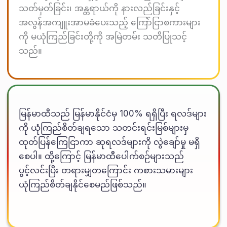
သတ်မှတ်ခြင်း၊ အန္တရာယ်ကို နားလည်ခြင်းနှင့်
အလွန်အကျူးအာမခံပေးသည့် ကြော်ငြာစကားများ
ကို မယုံကြည်ခြင်းတို့ကို အမြဲတမ်း သတိပြုသင့်
သည်။
မြန်မာထီသည် မြန်မာနိုင်ငံမှ 100% ရရှိပြီး ရလဒ်များ
ကို ယုံကြည်စိတ်ချရသော သတင်းရင်းမြစ်များမှ
ထုတ်ပြန်ကြေငြာကာ ဆုရလဒ်များကို လွဲချော်မှု မရှိ
စေပါ။ ထို့ကြောင့် မြန်မာထီပေါက်စဉ်များသည်
ပွင့်လင်းပြီး တရားမျှတကြောင်း ကစားသမားများ
ယုံကြည်စိတ်ချနိုင်စေမည်ဖြစ်သည်။