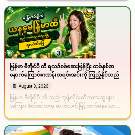
မြန်မာ ဗီအိုင်ပီ ထီ ရလဒ်စစ်ဆေးမြန်ပြီး တစ်နှစ်စာ
နောက်ကြောင်းဂဏန်းစာရင်းအင်းကို ကြည့်နိုင်သည်
August 3, 2026
မြန်မာ ဗီအိုင်ပီ ထီ သည် အွန်လိုင်းထီကစားသူများ
အကြား စိတ်ဝင်စားမှု ဆက်လက်မြင့်တက်နေသော
မြန်မာထီအုပ်စုတစ်ခုဖြစ်သည်။ အမည်မှတ်မိလွယ်
ခြင်း၊ ရလဒ်ကို…