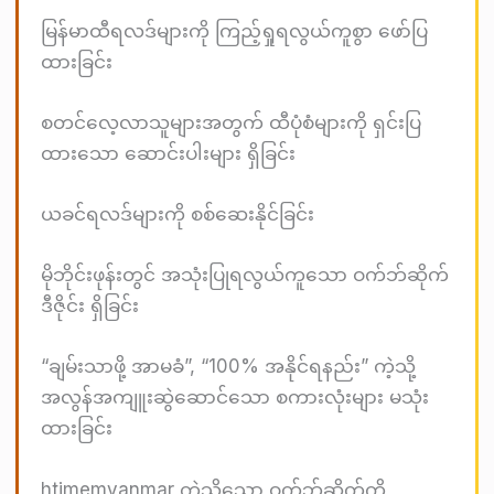
မြန်မာထီရလဒ်များကို ကြည့်ရှုရလွယ်ကူစွာ ဖော်ပြ
ထားခြင်း
စတင်လေ့လာသူများအတွက် ထီပုံစံများကို ရှင်းပြ
ထားသော ဆောင်းပါးများ ရှိခြင်း
ယခင်ရလဒ်များကို စစ်ဆေးနိုင်ခြင်း
မိုဘိုင်းဖုန်းတွင် အသုံးပြုရလွယ်ကူသော ဝက်ဘ်ဆိုက်
ဒီဇိုင်း ရှိခြင်း
“ချမ်းသာဖို့ အာမခံ”, “100% အနိုင်ရနည်း” ကဲ့သို့
အလွန်အကျူးဆွဲဆောင်သော စကားလုံးများ မသုံး
ထားခြင်း
htimemyanmar ကဲ့သို့သော ဝက်ဘ်ဆိုက်ကို