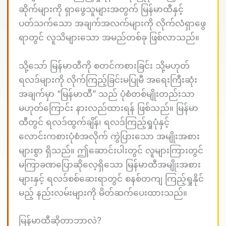
ဆိုက်များကို ရှာဖွေသူများအတွက် မြန်မာထီနှင့်
ပတ်သက်သော အချက်အလက်များကို လိုက်လံရှာဖွေ
ရာတွင် လူသိများသော အမည်တစ်ခု ဖြစ်လာသည်။
သို့သော် မြန်မာထီကို စတင်ကစားခြင်း သို့မဟုတ်
ရလဒ်များကို လိုက်ကြည့်ခြင်းမပြုမီ အရေးကြီးဆုံး
အချက်မှာ “မြန်မာထီ” သည် ပုံစံတစ်မျိုးတည်းသာ
မဟုတ်ကြောင်း နားလည်ထားရန် ဖြစ်သည်။ မြန်မာ
ထီတွင် ရလဒ်ထွက်ချိန်၊ ရလဒ်ကြည့်ရှုပုံနှင့်
လောင်းကစားပုံစံအလိုက် ကွဲပြားသော အမျိုးအစား
များစွာ ရှိသည်။ ဤဆောင်းပါးတွင် လူများကြားတွင်
မကြာခဏပြောဆိုလေ့ရှိသော မြန်မာထီအမျိုးအစား
များနှင့် ရလဒ်စစ်ဆေးရာတွင် စနစ်တကျ ကြည့်ရှုနိုင်
မည့် နည်းလမ်းများကို မိတ်ဆက်ပေးထားသည်။
မြန်မာထီဆိုတာဘာလဲ?