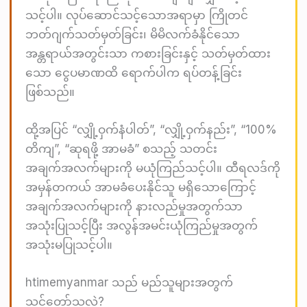
သင့်ပါ။ လုပ်ဆောင်သင့်သောအရာမှာ ကြိုတင်
ဘတ်ဂျက်သတ်မှတ်ခြင်း၊ မိမိလက်ခံနိုင်သော
အန္တရာယ်အတွင်းသာ ကစားခြင်းနှင့် သတ်မှတ်ထား
သော ငွေပမာဏထိ ရောက်ပါက ရပ်တန့်ခြင်း
ဖြစ်သည်။
ထို့အပြင် “လျှို့ဝှက်နံပါတ်”, “လျှို့ဝှက်နည်း”, “100%
တိကျ”, “ဆုရဖို့ အာမခံ” စသည့် သတင်း
အချက်အလက်များကို မယုံကြည်သင့်ပါ။ ထီရလဒ်ကို
အမှန်တကယ် အာမခံပေးနိုင်သူ မရှိသောကြောင့်
အချက်အလက်များကို နားလည်မှုအတွက်သာ
အသုံးပြုသင့်ပြီး အလွန်အမင်းယုံကြည်မှုအတွက်
အသုံးမပြုသင့်ပါ။
htimemyanmar သည် မည်သူများအတွက်
သင့်တော်သလဲ?