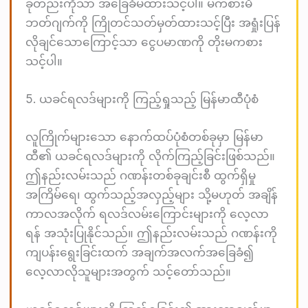
ခုတည်းကိုသာ အခြေခံမထားသင့်ပါ။ မကစားမီ
ဘတ်ဂျက်ကို ကြိုတင်သတ်မှတ်ထားသင့်ပြီး အရှုံးပြန်
လိုချင်သောကြောင့်သာ ငွေပမာဏကို တိုးမကစား
သင့်ပါ။
5. ယခင်ရလဒ်များကို ကြည့်ရှုသည့် မြန်မာထီပုံစံ
လူကြိုက်များသော နောက်ထပ်ပုံစံတစ်ခုမှာ မြန်မာ
ထီ၏ ယခင်ရလဒ်များကို လိုက်ကြည့်ခြင်းဖြစ်သည်။
ဤနည်းလမ်းသည် ဂဏန်းတစ်ခုချင်းစီ ထွက်ရှိမှု
အကြိမ်ရေ၊ ထွက်သည့်အလှည့်များ သို့မဟုတ် အချိန်
ကာလအလိုက် ရလဒ်လမ်းကြောင်းများကို လေ့လာ
ရန် အသုံးပြုနိုင်သည်။ ဤနည်းလမ်းသည် ဂဏန်းကို
ကျပန်းရွေးခြင်းထက် အချက်အလက်အခြေခံ၍
လေ့လာလိုသူများအတွက် သင့်တော်သည်။