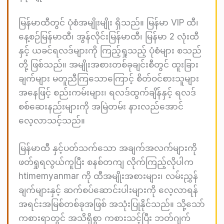
မြန်မာထီတွင် ပုံစံအမျိုးမျိုး ရှိသည်။ မြန်မာ VIP ထီ၊
နေ့စဉ်မြန်မာထီ၊ အွန်လိုင်းမြန်မာထီ၊ မြန်မာ 2 လုံးထီ
နှင့် ယခင်ရလဒ်များကို ကြည့်ရှုသည့် ပုံစံများ စသည်
တို့ ဖြစ်သည်။ အမျိုးအစားတစ်ခုချင်းစီတွင် ထူးခြား
ချက်များ မတူညီကြသောကြောင့် စိတ်ဝင်စားသူများ
အနေဖြင့် စည်းကမ်းများ၊ ရလဒ်ထွက်ချိန်နှင့် ရလဒ်
စစ်ဆေးနည်းများကို အမြဲတမ်း နားလည်အောင်
လေ့လာသင့်သည်။
မြန်မာထီ နှင့်ပတ်သက်သော အချက်အလက်များကို
ဖတ်ရှုရလွယ်ကူပြီး စနစ်တကျ လိုက်ကြည့်လိုပါက
htimemyanmar ကို ထီအမျိုးအစားများ၊ လမ်းညွှန်
ချက်များနှင့် ဆက်စပ်ဆောင်းပါးများကို လေ့လာရန်
အရင်းအမြစ်တစ်ခုအဖြစ် အသုံးပြုနိုင်သည်။ သို့သော်
ကစားရာတွင် အသိရှိစွာ ကစားသင့်ပြီး ဘတ်ဂျက်