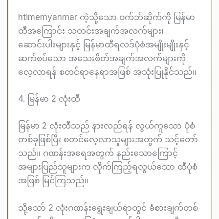
htimemyanmar ကဲ့သို့သော ဝက်ဘ်ဆိုက်ကို မြန်မာ
ထီအကြောင်း သတင်းအချက်အလက်များ၊
ဆောင်းပါးများနှင့် မြန်မာထီရလဒ်ပုံစံအမျိုးမျိုးနှင့်
ဆက်စပ်သော အသေးစိတ်အချက်အလက်များကို
လေ့လာရန် စတင်ရာနေရာအဖြစ် အသုံးပြုနိုင်သည်။
4. မြန်မာ 2 လုံးထီ
မြန်မာ 2 လုံးထီသည် နားလည်ရန် လွယ်ကူသော ပုံစံ
တစ်ခုဖြစ်ပြီး စတင်လေ့လာသူများအတွက် သင့်တော်
သည်။ ဂဏန်းအရေအတွက် နည်းသောကြောင့်
အများပြည်သူများက လိုက်ကြည့်ရလွယ်သော ထီပုံစံ
အဖြစ် မြင်ကြသည်။
သို့သော် 2 လုံးဂဏန်းရွေးချယ်ရာတွင် ခံစားချက်တစ်