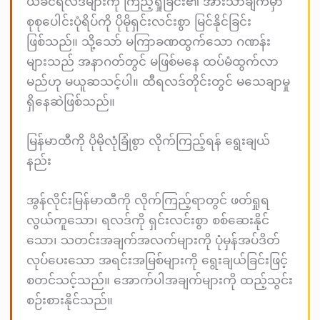
ယခင်ရလဒ်များကို ကြည့်ရှုခြင်း၏ အားသာချက်မှာ
စုစုပေါင်းပုံရိပ်ကို ပိုမိုရှင်းလင်းစွာ မြင်နိုင်ခြင်း
ဖြစ်သည်။ သို့သော် မကြာခဏထွက်သော ဂဏန်း
များသည် အနာဂတ်တွင် မဖြစ်မနေ ထပ်မံထွက်လာ
မည်ဟု မယူဆသင့်ပါ။ ထီရလဒ်တိုင်းတွင် မသေချာမှု
ရှိနေဆဲဖြစ်သည်။
မြန်မာထီကို ပိုမိုလုံခြုံစွာ လိုက်ကြည့်ရန် ရွေးချယ်
နည်း
အွန်လိုင်းမြန်မာထီကို လိုက်ကြည့်ရာတွင် ဖတ်ရှုရ
လွယ်ကူသော၊ ရလဒ်ကို ရှင်းလင်းစွာ စစ်ဆေးနိုင်
သော၊ သတင်းအချက်အလက်များကို ပုံမှန်အပ်ဒိတ်
လုပ်ပေးသော အရင်းအမြစ်များကို ရွေးချယ်ခြင်းဖြင့်
စတင်သင့်သည်။ အောက်ပါအချက်များကို ထည့်သွင်း
စဉ်းစားနိုင်သည်။