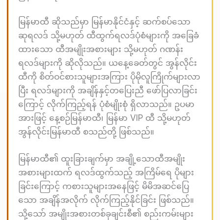
မြန်မာထီ ဆိုသည်မှာ မြန်မာနိုင်ငံနှင့် ဆက်စပ်သော
ဆုရလဒ် သို့မဟုတ် ထီထွက်ရလဒ်ပုံစံများကို အခြေခံ
ထားသော ထီအမျိုးအစားများ သို့မဟုတ် ဂဏန်း
ရလဒ်များကို ဆိုလိုသည်။ ယနေ့ခေတ်တွင် အွန်လိုင်း
ထီကို စိတ်ဝင်စားသူများအကြား ပိုမိုလူကြိုက်များလာ
ပြီး ရလဒ်များကို အချိန်နှင့်တပြေးညီ ဖော်ပြလာခြင်း
ကြောင့် လိုက်ကြည့်ရန် ပုံစံမျိုးစုံ ရှိလာသည်။ ဥပမာ
အားဖြင့် နေ့စဉ်မြန်မာထီ၊ မြန်မာ VIP ထီ သို့မဟုတ်
အွန်လိုင်းမြန်မာထီ စသည်တို့ ဖြစ်သည်။
မြန်မာထီ၏ ထူးခြားချက်မှာ အချို့သောထီအမျိုး
အစားများထက် ရလဒ်ထွက်သည့် အကြိမ်ရေ ပိုများ
ခြင်းကြောင့် ကစားသူများအနေဖြင့် မိမိအဆင်ပြေ
သော အချိန်အလိုက် လိုက်ကြည့်နိုင်ခြင်း ဖြစ်သည်။
သို့သော် အမျိုးအစားတစ်ခုချင်းစီ၏ စည်းကမ်းများ