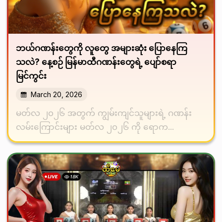
ဘယ်ဂဏန်းတွေကို လူတွေ အများဆုံး ပြောနေကြ
သလဲ? နေ့စဉ် မြန်မာထီဂဏန်းတွေရဲ့ ပျော်စရာ
မြင်ကွင်း
March 20, 2026
မတ်လ ၂၀၂၆ အတွက် ကျွမ်းကျင်သူများရဲ့ ဂဏန်း
လမ်းကြောင်းများ မတ်လ ၂၀၂၆ ကို ရောက...