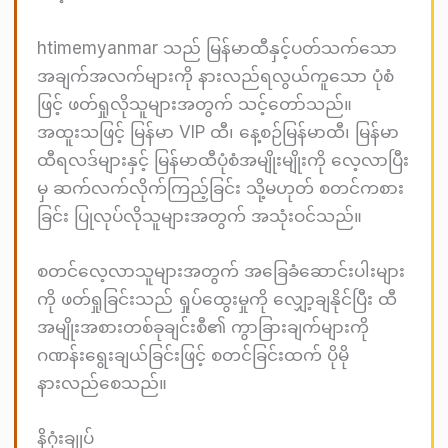
htimemyanmar သည် မြန်မာထီနှင့်ပတ်သက်သော
အချက်အလက်များကို နားလည်ရလွယ်ကူသော ပုံစံ
ဖြင့် ဖတ်ရှုလိုသူများအတွက် သင့်တော်သည်။
အထူးသဖြင့် မြန်မာ VIP ထီ၊ နေ့စဉ်မြန်မာထီ၊ မြန်မာ
ထီရလဒ်များနှင့် မြန်မာထီပုံစံအမျိုးမျိုးကို လေ့လာပြီး
မှ ဆက်လက်လိုက်ကြည့်ခြင်း သို့မဟုတ် စတင်ကစား
ခြင်း ပြုလုပ်လိုသူများအတွက် အသုံးဝင်သည်။
စတင်လေ့လာသူများအတွက် အခြေခံဆောင်းပါးများ
ကို ဖတ်ရှုခြင်းသည် ရှုပ်ထွေးမှုကို လျှော့ချနိုင်ပြီး ထီ
အမျိုးအစားတစ်ခုချင်းစီ၏ ကွာခြားချက်များကို
ဂဏန်းရွေးချယ်ခြင်းဖြင့် စတင်ခြင်းထက် ပိုမို
နားလည်စေသည်။
နိဂုံးချုပ်