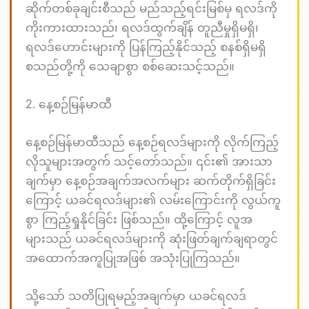
ဆိုက်တစ်ခုချင်းစီသည် မည်သည့်ရင်းမြစ်မှ ရလဒ်ကို
ကိုးကားထားသည်၊ ရလဒ်ထွက်ချိန် တူညီမှုရှိမရှိ၊
ရလဒ်ဟောင်းများကို ပြန်ကြည့်နိုင်သည့် စနစ်ရှိမရှိ
စသည်တို့ကို သေချာစွာ စစ်ဆေးသင့်သည်။
2. နေ့စဉ်မြန်မာထီ
နေ့စဉ်မြန်မာထီသည် နေ့စဉ်ရလဒ်များကို လိုက်ကြည့်
လိုသူများအတွက် သင့်တော်သည်။ ၎င်း၏ အားသာ
ချက်မှာ နေ့စဉ်အချက်အလက်များ ဆက်တိုက်ရှိခြင်း
ကြောင့် ယခင်ရလဒ်များ၏ လမ်းကြောင်းကို လွယ်ကူ
စွာ ကြည့်ရှုနိုင်ခြင်း ဖြစ်သည်။ ထို့ကြောင့် လူအ
များသည် ယခင်ရလဒ်များကို ဆုံးဖြတ်ချက်ချရာတွင်
အထောက်အကူပြုအဖြစ် အသုံးပြုကြသည်။
သို့သော် သတိပြုရမည့်အချက်မှာ ယခင်ရလဒ်