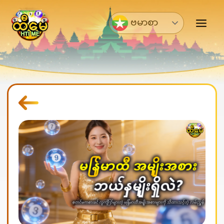
Skip
to
ဗမာစာ
content