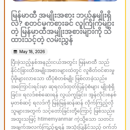
မြန်မာထီ အမျိုးအစား ဘယ်နှမျိုးရှိ
လဲ? စတင်မကစားခင် လူကြိုက်များ
တဲ့ မြန်မာထီအမျိုးအစားများကို သိ
ထားသင့်တဲ့ လမ်းညွှန်
May 18, 2026
ပြီးခဲ့သည့်နှစ်အနည်းငယ်အတွင်း မြန်မာထီ သည်
နိုင်ငံခြားထီအမျိုးအစားများထဲတွင် လူစိတ်ဝင်စားမှု
ပိုမိုများလာသော ထီပုံစံတစ်မျိုး ဖြစ်လာခဲ့သည်။
အကြောင်းရင်းမှာ ဆုရလဒ်ထုတ်ပြန်ပုံစံများ မျိုးစုံရှိ
ခြင်း၊ ရလဒ်စစ်ဆေးရန် လွယ်ကူခြင်း၊ အွန်လိုင်းစနစ်
မှတစ်ဆင့် ရလဒ်ကို မြန်မြန်ဆန်ဆန် လိုက်ကြည့်လို
သူများအတွက် သင့်တော်ခြင်းတို့ကြောင့် ဖြစ်သည်။
အထူးသဖြင့် htimemyanmar ကဲ့သို့သော သတင်း
အချက်အလက်ကြည့်ရှုရန် အသုံးပြုနိုင်သည့် ဝက်ဘ်