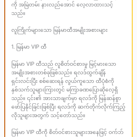
ကို အမြဲတမ်း နားလည်အောင် လေ့လာထားသင့်
သည်။
လူကြိုက်များသော မြန်မာထီအမျိုးအစားများ
1. မြန်မာ VIP ထီ
မြန်မာ VIP ထီသည် လူစိတ်ဝင်စားမှု မြင့်မားသော
အမျိုးအစားတစ်ခုဖြစ်သည်။ ရလဒ်ထွက်ချိန်
ရှင်းလင်းပြီး စစ်ဆေးရန် လွယ်ကူသော ထီပုံစံကို
နှစ်သက်သူများကြားတွင် မကြာခဏပြောဆိုလေ့ရှိ
သည်။ ၎င်း၏ အားသာချက်မှာ ရလဒ်ကို မြန်ဆန်စွာ
ဖော်ပြနိုင်ခြင်းဖြစ်ပြီး ရလဒ်ကို ဆက်တိုက်လိုက်ကြည့်
လိုသူများအတွက် သင့်တော်သည်။
မြန်မာ VIP ထီကို စိတ်ဝင်စားသူများအနေဖြင့် ဝက်ဘ်