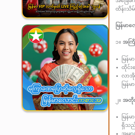
အခြေခံက
ထိန်းသိမ
မြန်မာလေ
၁။
အကြိ
မြန်မ
ထိုင်
လာအို
မြန်မ
၂။
အတိ
မြန်မ
ရှိသည
အများ