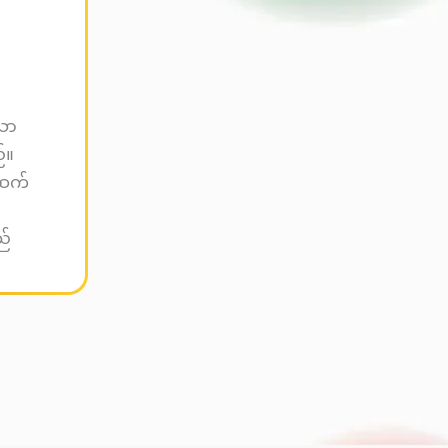
ော
်။
်ဆက်
ည်