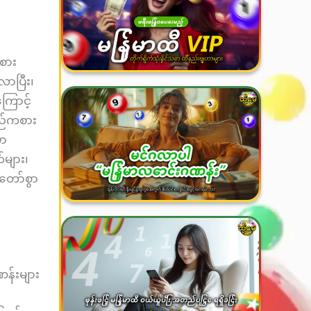
စား
ာပြီး၊
ကြောင့်
ှည်ကစား
ှာ
်များ၊
်တော်စွာ
ဏန်းများ