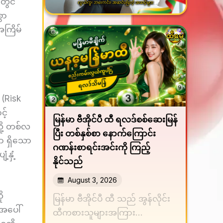
်တွင်
ွာ
အကြိမ်
 (Risk
့်
မြန်မာ ဗီအိုင်ပီ ထီ ရလဒ်စစ်ဆေးမြန်
သို့ တစ်လ
ပြီး တစ်နှစ်စာ နောက်ကြောင်း
ာ ရှိသော
ဂဏန်းစာရင်းအင်းကို ကြည့်
နှံ့
နိုင်သည်
August 3, 2026
ု
မြန်မာ ဗီအိုင်ပီ ထီ သည် အွန်လိုင်း
းအပေါ်
ထီကစားသူများအကြား