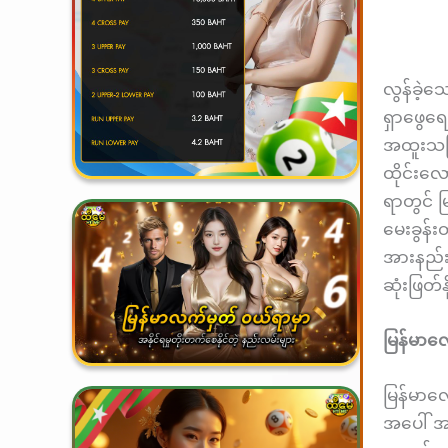
လွန်ခဲ့
ရှာဖွေရ
အထူးသဖြင
ထိုင်းလေ
ရာတွင် မ
မေးခွန်း
အားနည်းခ
ဆုံးဖြတ်
မြန်မာလ
မြန်မာလေ
အပေါ် အ