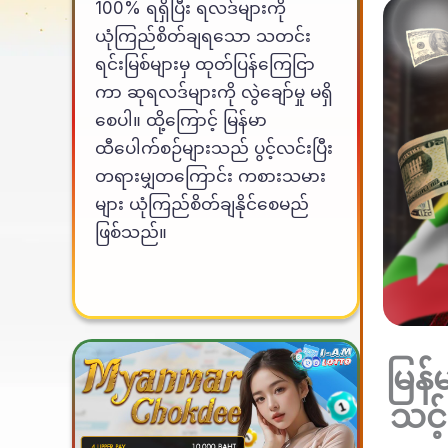
100% ရရှိပြီး ရလဒ်များကို
ယုံကြည်စိတ်ချရသော သတင်း
ရင်းမြစ်များမှ ထုတ်ပြန်ကြေငြာ
ကာ ဆုရလဒ်များကို လွဲချော်မှု မရှိ
စေပါ။ ထို့ကြောင့် မြန်မာ
ထီပေါက်စဉ်များသည် ပွင့်လင်းပြီး
တရားမျှတကြောင်း ကစားသမား
များ ယုံကြည်စိတ်ချနိုင်စေမည်
ဖြစ်သည်။
မြန်
သင့