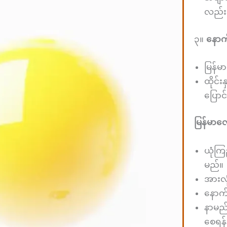
လည်း
၃။
နောက
မြန်မ
ထိုင်း
ပြောင်
မြန်မာလေ
ယုံကြ
မည်။
အားလု
နောက
နာမည်
စေရန်န