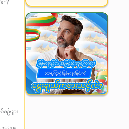
ေကို
စိတ်ဝင်စားမှု ဆက်လက်မြင့်
တက်နေသော မြန်မာထီအုပ်စုတစ်ခု
ဖြစ်သည်။ အမည်မှတ်မိလွယ်ခြင်း၊
ရလဒ်ကို…
်စဉ်များ
းမှုများ