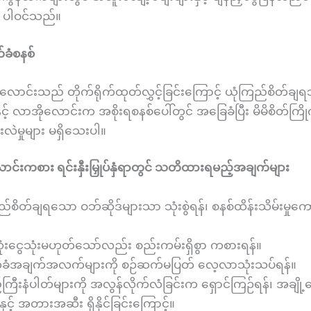
 ပါဝင်သည်။
်ခံစနစ်
ာလောင်းသည် တိုက်ရိုက်ထုတ်လွှင့်ခြင်းကြောင့် ယုံကြည်စိတ်ခ
နှင့် လာအိုလောင်းက အစိုးရစနစ်ပေါ်တွင် အခြေခံပြီး မိမိစိတ်ကြို
းလဲမှုများ မရှိသေးပါ။
ာင်းကစား ရင်းနှီးမြှုပ်နှံရာတွင် သတိထားရမည့်အချက်များ
ည်စိတ်ချရသော ဝဘ်ဆိုဒ်များသာ သုံးစွဲရန်၊ စနစ်ထိန်းသိမ်းမှုကော
ံးငွေသုံးမဟုတ်သော်လည်း စည်းကမ်းရှိစွာ ကစားရန်။
်ခံအချက်အလက်များကို စဉ်ဆက်မပြတ် လေ့လာသုံးသပ်ရန်။
ကြီးနံပါတ်များကို အလွန်လိုက်လံခြင်းက ရှောင်ကြဉ်ရန်၊ အချို
ှင့် အတားအဆီး ရှိနိုင်ခြင်းကြောင့်။