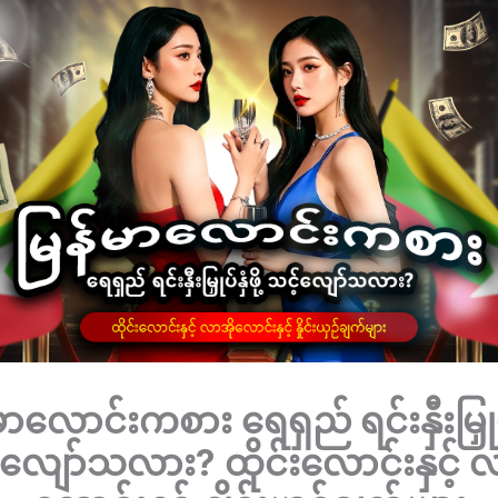
မာလောင်းကစား ရေရှည် ရင်းနှီးမြှုပ်နှ
်လျော်သလား? ထိုင်းလောင်းနှင့် လ