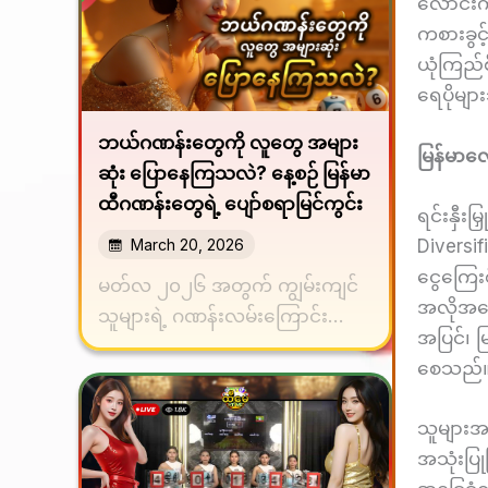
လောင်းကစ
ကစားခွင့
ယုံကြည်
ရေပိုမျာ
ဘယ်ဂဏန်းတွေကို လူတွေ အများ
မြန်မာလ
ဆုံး ပြောနေကြသလဲ? နေ့စဉ် မြန်မာ
ထီဂဏန်းတွေရဲ့ ပျော်စရာမြင်ကွင်း
ရင်းနှီးမ
Diversi
March 20, 2026
ငွေကြေးစီ
မတ်လ ၂၀၂၆ အတွက် ကျွမ်းကျင်
အလိုအလျ
သူများရဲ့ ဂဏန်းလမ်းကြောင်းများ
အပြင်၊ မ
မတ်လ ၂၀၂၆ ကို ရောက...
စေသည်
သူများအန
အသုံးပြ