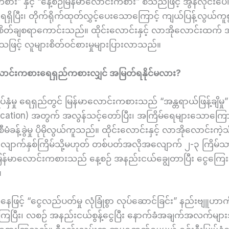
ား” နှင့် “နေ့စဉ်မြန်မာလောင်းကစား” စသည်ဖြင့် အွန်လိုင်းပေါ
်ရရှိပြီး၊ တိုက်ရိုက်ထုတ်လွှင့်ပေးသောကြောင့် ကျယ်ပြန့်လွယ်ကူစ
စိတ်ချစရာကောင်းသည်။ ထိုင်းလောင်းနှင့် လာအိုလောင်းထက် 
းသဖြင့် လူများစိတ်ဝင်စားမှုများပြားလာသည်။
ောင်းကစားရေရှည်ကစားလျှင် အမြတ်ရနိုင်မလား?
ြှုပ်နှံမှု ရေရှည်တွင် မြန်မာလောင်းကစားသည် “အန္တရာယ်ဖြန့်ချိမှု”
fication) အတွက် အလွန်သင့်တော်ပြီး၊ အကြိမ်ရေများသောကြောင
မံခန့်ခွဲမှု ပိုမိုလွယ်ကူသည်။ ထိုင်းလောင်းနှင့် လာအိုလောင်းကဲ့
ောက်နှစ်ကြိမ်သို့မဟုတ် တစ်ပတ်အလိုအလျောက် ၂-၃ ကြိမ်သ
ြန်မာလောင်းကစားသည် နေ့စဉ် အနည်းငယ်ချွေတာပြီး ငွေကြေးပျံ့
။
ေဖြင့် “ငွေလည်ပတ်မှု လုံခြုံစွာ လုပ်ဆောင်ခြင်း” နည်းဗျူဟာကိ
ုကြပြီး၊ လစဉ် အနည်းငယ်စွန့်ငွေပြီး နောက်ခံအချက်အလက်မျာ