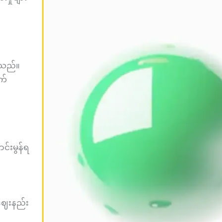
ျရသည်။
က်
င်းမွန်ရ
့ဈေးနည်း