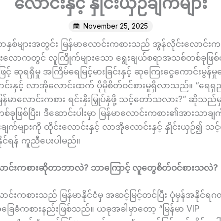
လောင်းနှင့် နှိုင်းယှဉ်ချက်များ
November 25, 2025
သောနှစ်များအတွင်း မြန်မာလောင်းကစားသည် အွန်လိုင်းလောင်းက
ေးလောကတွင် လူကြိုက်များသော ရွေးချယ်စရာအသစ်တစ်ခုဖြစ်လ
့် ဆုရရှိမှု အကြိမ်ရေမြင့်မားခြင်းနှင့် ဆုကြေးငွေကောင်းမွန်မှု
ာင်းနှင့် လာအိုလောင်းထက် ပိုမိုစိတ်ဝင်စားမှုရှိလာသည်။ “ရေရ
ြန်မာလောင်းကစား ရင်းနှီးမြှုပ်နှံဖို့ သင့်တော်သလား?” ဆိုသည်မ
တစ်ခုဖြစ်ပြီး၊ ဒီဆောင်းပါးမှာ မြန်မာလောင်းကစား၏အားသာချက
ျက်များကို ထိုင်းလောင်းနှင့် လာအိုလောင်းနှင့် နှိုင်းယှဉ်၍ သင့
နိုင်ရန် ကူညီပေးပါမည်။
ောင်းကစားဆိုတာဘာလဲ? ဘာကြောင့် လူတွေစိတ်ဝင်စားသလဲ?
ာင်းကစားသည် မြန်မာနိုင်ငံမှ အဆင့်မြင့်တင်ပြီး ပုံမှန်အနိုင်ရဂ
ခြေခံကစားနည်းဖြစ်သည်။ ယခုအခါမှာတော့ “မြန်မာ VIP