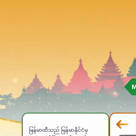
Skip
to
content
M
မြန်မာထီသည် မြန်မာနိုင်ငံမှ