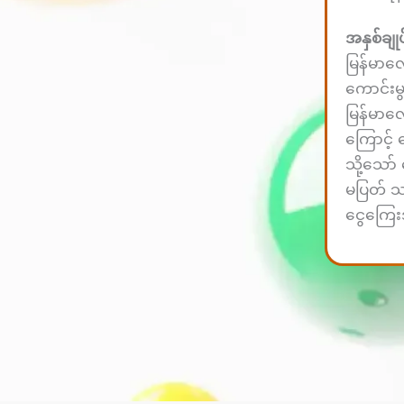
အနှစ်ချုပ
မြန်မာလော
ကောင်းမွ
မြန်မာလ
ကြောင့်
သို့သော်
မပြတ် 
ငွေကြေး