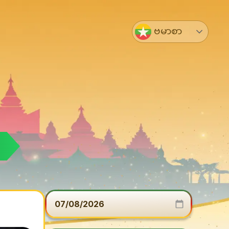
ဗမာစာ