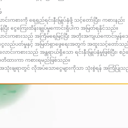
်
င်းကစားကို ရေရှည်ရင်းနှီးမြှုပ်နှံဖို့ သင့်တော်ပြီး၊ ကစားနည်း
န်ပြီး ငွေကြေးထိန်းချုပ်မှုကောင်းရှိပါက အမြတ်ရနိုင်သည်။
ောင်းကစားသည် အကြိမ်ရေမြင့်ပြီး အတိုးအကျယ်ကောင်းမွန်သ
 ငွေလည်ပတ်မှုနှင့် အမြတ်ရှာဖွေရေးအတွက် အထူးသင့်တော်သည
 လောင်းကစားသည် အန္တရာယ်ရှိသော ရင်းနှီးမြှုပ်နှံမှုဖြစ်ပြီး၊ စဉ
သတိထားကာ ကစားရမည်ဖြစ်သည်။
အသုံးချရာတွင် လိုအပ်သောငွေများကိုသာ သုံးစွဲရန် အကြံပြုသ