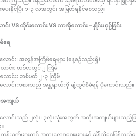
စားကြသည်။ ဒီနည်းလမ်းက ဆုမရတတ်ပေမယ့် ရင်းနှီးမြှုပ်နှံငွ
်းပေးနိုင်ပြီး ၁-၃ လအတွင်း အမြတ်ရနိုင်စေသည်။
ာင်း VS ထိုင်းလောင်း VS လာအိုလောင်း – နှိုင်းယှဉ်ခြင်း
မ်ရေ
ာလောင်း: အလွန်အကြိမ်ရေများ (နေ့စဉ်လည်းရှိ)
းလောင်း: တစ်လတွင် ၂ ကြိမ်
လောင်း: တစ်ပတ် ၂-၃ ကြိမ်
ာလောင်းကစားသည် အန္တရာယ်ကို ချဲ့ထွင်စီမံရန် ပိုကောင်းသည်။
ုးအကျယ်
ာလောင်းသည် ၂လုံး၊ ၃လုံးလုံးအတွက် အတိုးအကျယ်များသည့်ဖြစ
်။
ကွန်ယက်များတွင် အထူးလျော့စျေးများနှင့် ချိန်ညှိငွေပြန်လည်ပေ